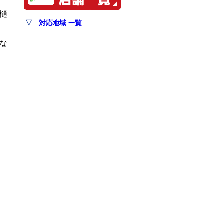
樋
▽
対応地域 一覧
な