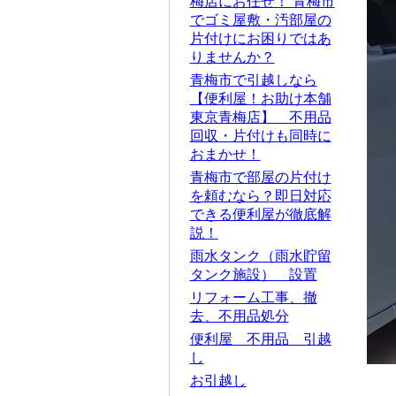
梅店にお任せ！ 青梅市
でゴミ屋敷・汚部屋の
片付けにお困りではあ
りませんか？
青梅市で引越しなら
【便利屋！お助け本舗
東京青梅店】 不用品
回収・片付けも同時に
おまかせ！
青梅市で部屋の片付け
を頼むなら？即日対応
できる便利屋が徹底解
説！
雨水タンク（雨水貯留
タンク施設） 設置
リフォーム工事、撤
去、不用品処分
便利屋 不用品 引越
し
お引越し