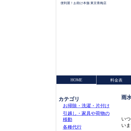
便利屋！お助け本舗 東京青梅店
HOME
料金表
雨
カテゴリ
お掃除・洗濯・片付け
引越し・家具や荷物の
いつ
移動
いま
各種代行