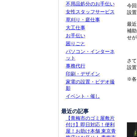
不用品処分のお手伝い
今回
女性スタッフサービス
設置
草刈り・庭仕事
最近
大工仕事
補助
お手伝い
せが
困りごと
パソコン・インターネ
ット
さて
事務代行
設置
印刷・デザイン
※各
家電の設置・ビデオ撮
影
イベント・催し
最近の記事
【青梅市のゴミ屋敷片
付け】即日対応！便利
屋！お助け本舗 東京青