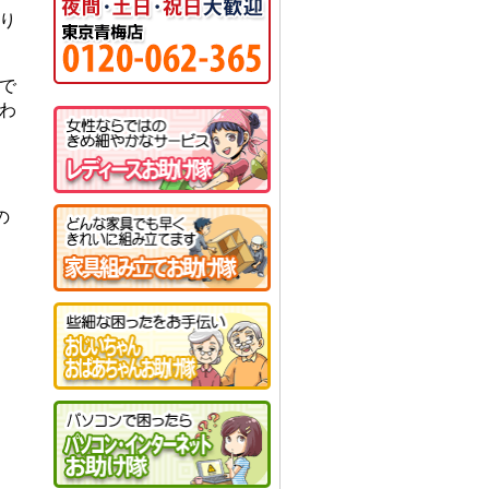
り
で
わ
の