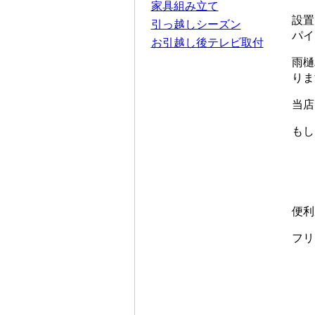
家具組み立て
設置
引っ越しシーズン
パイ
お引越し後テレビ取付
雨樋
りま
当店
もし
便利
フリ