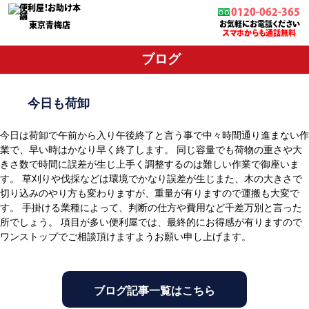
0120-062-365
お気軽にお電話ください
東京青梅店
スマホからも通話無料
ブログ
今日も荷卸
今日は荷卸で午前から入り午後終了と言う事で中々時間通り進まない作
業で、早い時はかなり早く終了します。 同じ容量でも荷物の重さや大
きさ数で時間に誤差が生じ上手く調整するのは難しい作業で御座いま
す。 草刈りや伐採などは環境でかなり誤差が生じまた、木の大きさで
切り込みのやり方も変わりますが、重量が有りますので運搬も大変で
す。 手掛ける業種によって、判断の仕方や費用など千差万別と言った
所でしょう。 項目が多い便利屋では、最終的にお得感が有りますので
ワンストップでご相談頂けますようお願い申し上げます。
ブログ記事一覧はこちら